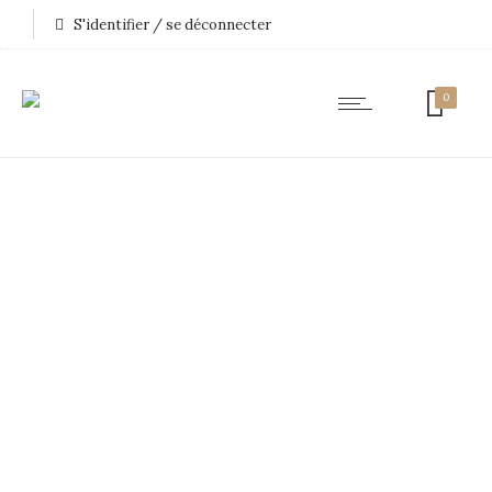
S'identifier / se déconnecter
0
63,8 mm