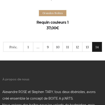
Ajouter au panier
Grandes Boîtes
Requin couleurs 1
37,00
€
Préc.
1
…
9
10
11
12
13
14
À propos de nous
Alexandre ROSE et Stephen TARY, tous deux ébénistes, avons
créé ensemble le concept de BOITE A p'ARTS.