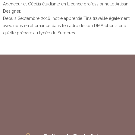
Agenceur et Cécilia étudiante en Licence professionnelle Artisan
Designer.
Depuis Septembre 2016, notre apprentie Tina travaille également
avec nous en alternance dans le cadre de son DMA ébénisterie
qu’elle prépare au lycée de Surgères.