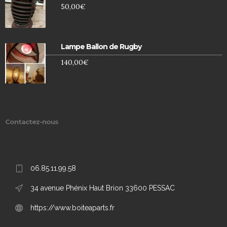
50,00
€
Lampe Ballon de Rugby
140,00
€
Contactez-nous
06.85.11.99.58
34 avenue Phénix Haut Brion 33600 PESSAC
https://www.boiteaparts.fr