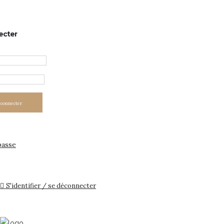
necter
déconnecter
passe
S'identifier / se déconnecter