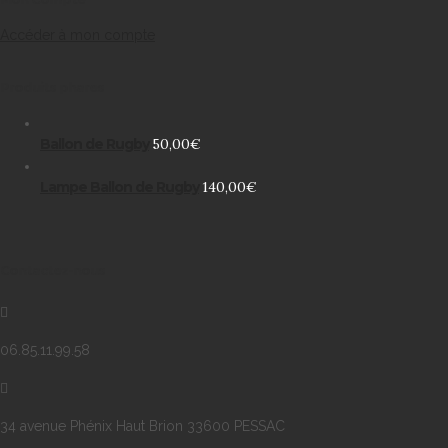
Accéder à mon compte
Produits phares
Ballon de Rugby
50,00
€
Lampe Ballon de Rugby
140,00
€
Contactez-nous
06.85.11.99.58
34 avenue Phénix Haut Brion 33600 PESSAC