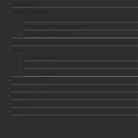
Champagne
Éditions Limitées
Éditions Limitées Badminton
Éditions Limitées Champagne
Éditions Limitées Vin
Idées Cadeaux
Lampes
Grandes Lampes
Moyennes Lampes
Petites Lampes
Lot Décos Noël
Offres du moment
Supports de communication
Tennis
Vin
Mon Compte