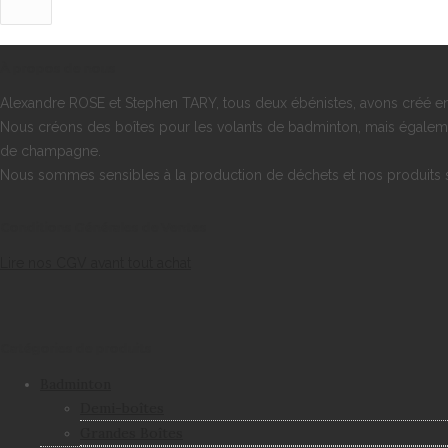
À propos de nous
Alexandre ROSE et Stephen TARY, tous deux ébénistes, avons créé 
Nous créons des boîtes pour les volants de badminton, mais également
de champagne.
Nous sommes sensibles à la production de déchets et nos produits s
Conditions Générales de Ventes
Lire nos CGV avant tout achat
Catégories de produits
Badminton
Demi-boîtes
Grandes Boîtes